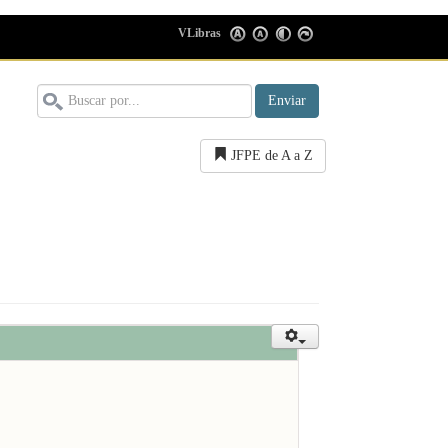
VLibras
Enviar
JFPE de A a Z