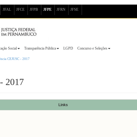
JFAL
JFCE
JFPB
JFPE
JFRN
JFSE
ação Social
Transparência Pública
LGPD
Concurso e Seleções
ência CEJUSC - 2017
- 2017
Links