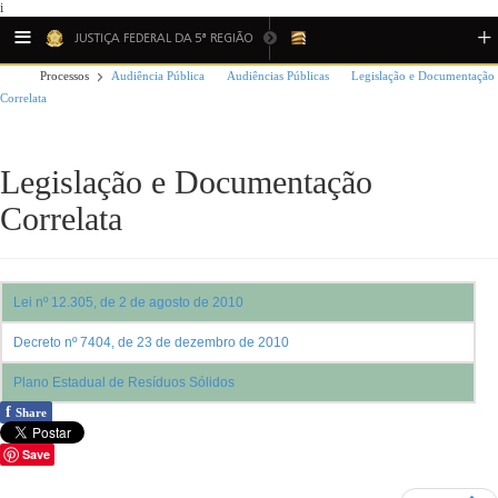
i
Processos
Audiência Pública
Audiências Públicas
Legislação e Documentação
Correlata
Legislação e Documentação
Correlata
Lei nº 12.305, de 2 de agosto de 2010
Decreto nº 7404, de 23 de dezembro de 2010
Plano Estadual de Resíduos Sólidos
f
Share
Save